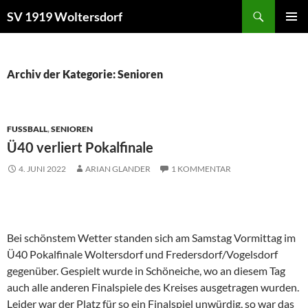
Zum
Suchen
SV 1919 Woltersdorf
Inhalt
PRIMÄR
springen
MENÜ
Archiv der Kategorie: Senioren
FUSSBALL
,
SENIOREN
Ü40 verliert Pokalfinale
4. JUNI 2022
ARIAN GLANDER
1 KOMMENTAR
Bei schönstem Wetter standen sich am Samstag Vormittag im
Ü40 Pokalfinale Woltersdorf und Fredersdorf/Vogelsdorf
gegenüber. Gespielt wurde in Schöneiche, wo an diesem Tag
auch alle anderen Finalspiele des Kreises ausgetragen wurden.
Leider war der Platz für so ein Finalspiel unwürdig, so war das