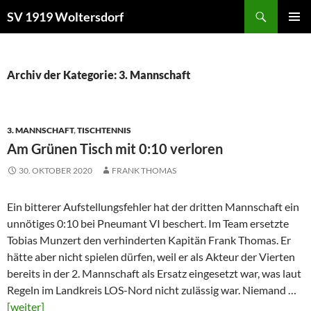
Zum
Suchen
SV 1919 Woltersdorf
Inhalt
PRIMÄR
springen
MENÜ
Archiv der Kategorie: 3. Mannschaft
3. MANNSCHAFT
,
TISCHTENNIS
Am Grünen Tisch mit 0:10 verloren
30. OKTOBER 2020
FRANK THOMAS
Ein bitterer Aufstellungsfehler hat der dritten Mannschaft ein
unnötiges 0:10 bei Pneumant VI beschert. Im Team ersetzte
Tobias Munzert den verhinderten Kapitän Frank Thomas. Er
hätte aber nicht spielen dürfen, weil er als Akteur der Vierten
bereits in der 2. Mannschaft als Ersatz eingesetzt war, was laut
Regeln im Landkreis LOS-Nord nicht zulässig war. Niemand …
[weiter]