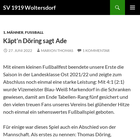
Zum
Suchen
SV 1919 Woltersdorf
Inhalt
PRIMÄR
springen
MENÜ
1. MÄNNER
,
FUSSBALL
Käpt’n Döring sagt Ade
27. JUNI 2022
MARION THOMAS
1 KOMMENTAR
Mit einem kleinen Fußballfest beendete unsere Erste die
Saison in der Landesklasse Ost 2021/22 und zeigte zum
Abschluss noch einmal eine starke Leistung: Mit 4:1 (2:1)
wurde Vizemeister Blau-Weiß Markendorf in die Schranken
gewiesen, damit am Ende Tabellen-Rang fünf gesichert und
den vielen treuen Fans unseres Vereins bei glühender Hitze
noch einmal ein sehenswertes Fußballspiel geboten.
Für einige war dieses Spiel auch ein Abschied von der
Mannschaft. Als erstes zu nennen: Thomas Döring,