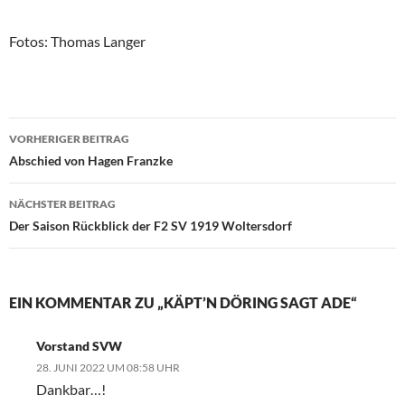
Fotos: Thomas Langer
Beitragsnavigation
VORHERIGER BEITRAG
Abschied von Hagen Franzke
NÄCHSTER BEITRAG
Der Saison Rückblick der F2 SV 1919 Woltersdorf
EIN KOMMENTAR ZU „KÄPT’N DÖRING SAGT ADE“
Vorstand SVW
28. JUNI 2022 UM 08:58 UHR
Dankbar…!