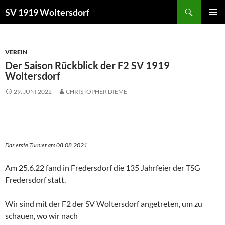
Zum
Suchen
SV 1919 Woltersdorf
Inhalt
PRIMÄR
springen
MENÜ
VEREIN
Der Saison Rückblick der F2 SV 1919
Woltersdorf
29. JUNI 2022
CHRISTOPHER DIEME
Das erste Turnier am 08.08.2021
Am 25.6.22 fand in Fredersdorf die 135 Jahrfeier der TSG
Fredersdorf statt.
Wir sind mit der F2 der SV Woltersdorf angetreten, um zu
schauen, wo wir nach