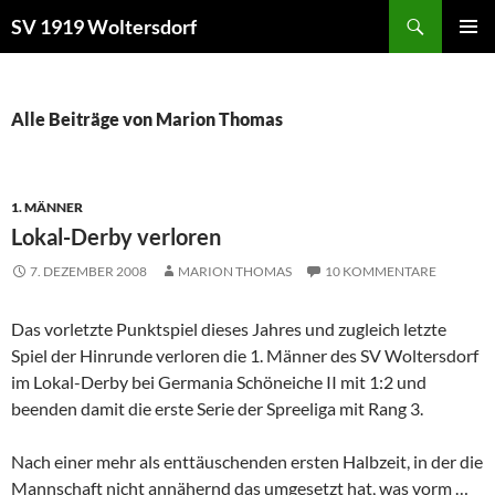
Zum
Suchen
SV 1919 Woltersdorf
Inhalt
PRIMÄR
springen
MENÜ
Alle Beiträge von Marion Thomas
1. MÄNNER
Lokal-Derby verloren
7. DEZEMBER 2008
MARION THOMAS
10 KOMMENTARE
Das vorletzte Punktspiel dieses Jahres und zugleich letzte
Spiel der Hinrunde verloren die 1. Männer des SV Woltersdorf
im Lokal-Derby bei Germania Schöneiche II mit 1:2 und
beenden damit die erste Serie der Spreeliga mit Rang 3.
Nach einer mehr als enttäuschenden ersten Halbzeit, in der die
Mannschaft nicht annähernd das umgesetzt hat, was vorm …