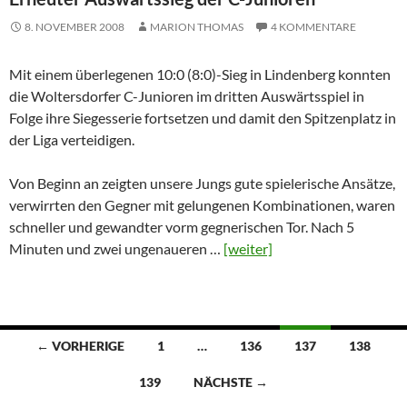
8. NOVEMBER 2008
MARION THOMAS
4 KOMMENTARE
Mit einem überlegenen 10:0 (8:0)-Sieg in Lindenberg konnten
die Woltersdorfer C-Junioren im dritten Auswärtsspiel in
Folge ihre Siegesserie fortsetzen und damit den Spitzenplatz in
der Liga verteidigen.
Von Beginn an zeigten unsere Jungs gute spielerische Ansätze,
verwirrten den Gegner mit gelungenen Kombinationen, waren
schneller und gewandter vorm gegnerischen Tor. Nach 5
Minuten und zwei ungenaueren …
[weiter]
Beitragsnavigation
← VORHERIGE
1
…
136
137
138
139
NÄCHSTE →