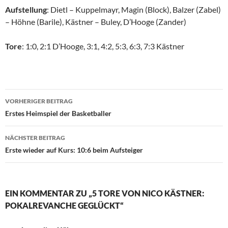
Aufstellung
: Dietl – Kuppelmayr, Magin (Block), Balzer (Zabel)
– Höhne (Barile), Kästner – Buley, D’Hooge (Zander)
Tore
: 1:0, 2:1 D’Hooge, 3:1, 4:2, 5:3, 6:3, 7:3 Kästner
Beitragsnavigation
VORHERIGER BEITRAG
Erstes Heimspiel der Basketballer
NÄCHSTER BEITRAG
Erste wieder auf Kurs: 10:6 beim Aufsteiger
EIN KOMMENTAR ZU „5 TORE VON NICO KÄSTNER:
POKALREVANCHE GEGLÜCKT“