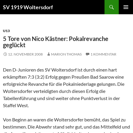
Zum
Suchen
SV 1919 Woltersdorf
Inhalt
PRIMÄR
springen
MENÜ
U13
5 Tore von Nico Kästner: Pokalrevanche
geglückt
12. NOVEMBER 2008
MARION THOMAS
1 KOMMENTAR
Den D-Junioren des SV Woltersdorf ist durch einen hart
erkämpften 7:3 (3:2) Erfolg gegen Preußen Bad Saarow eine
erfolgreiche Revanche für die Pokalniederlage gelungen. Die
Woltersdorfer verteidigten durch diesen Erfolg die
Tabellenführung und sind weiter ohne Punktverlust in der
Staffel West.
Von Beginn an waren die Woltersdorfer bemüht, das Spiel zu
bestimmen. Die Abwehr stand sehr gut, und das Mittelfeld und