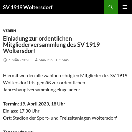
Zum
Suchen
SV 1919 Woltersdorf
Inhalt
PRIMÄR
springen
MENÜ
VEREIN
Einladung zur ordentlichen
Mitgliederversammlung des SV 1919
Woltersdorf
7. MÄRZ 2023
MARION THOMAS
Hiermit werden alle wahlberechtigten Mitglieder des SV 1919
Woltersdorf fristgemäß zur ordentlichen
Jahreshauptversammlung eingeladen:
Termin: 19. April 2023, 18 Uhr
;
Einlass: 17.30 Uhr
Ort:
Stadion der Sport- und Freizeitanlagen Woltersdorf
Tagesordnung: