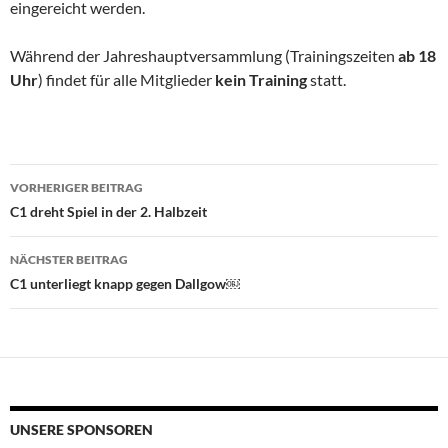
eingereicht werden.
Während der Jahreshauptversammlung (Trainingszeiten
ab 18
Uhr
) findet für alle Mitglieder
kein Training
statt.
Beitragsnavigation
VORHERIGER BEITRAG
C1 dreht Spiel in der 2. Halbzeit
NÄCHSTER BEITRAG
C1 unterliegt knapp gegen Dallgow￼
UNSERE SPONSOREN