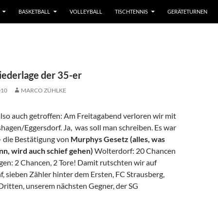
BASKETBALL
VOLLEYBALL
TISCHTENNIS
GERÄTETURNEN
ederlage der 35-er
010
MARCO ZÜHLKE
lso auch getroffen: Am Freitagabend verloren wir mit
hagen/Eggersdorf. Ja, was soll man schreiben. Es war
– die Bestätigung von
Murphys Gesetz (alles, was
nn, wird auch schief gehen)
Wolterdorf: 20 Chancen
gen: 2 Chancen, 2 Tore! Damit rutschten wir auf
f, sieben Zähler hinter dem Ersten, FC Strausberg,
 Dritten, unserem nächsten Gegner, der SG