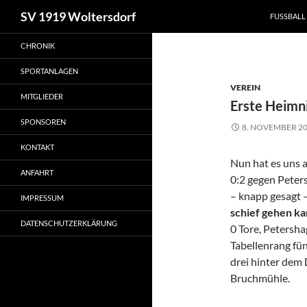
Suchen
SV 1919 Woltersdorf
FUSSBALL
Zum
CHRONIK
Inhalt
springen
SPORTANLAGEN
VEREIN
MITGLIEDER
Erste Heimni
SPONSOREN
8. NOVEMBER 2
KONTAKT
Nun hat es uns a
ANFAHRT
0:2 gegen Peters
– knapp gesagt 
IMPRESSUM
schief gehen ka
DATENSCHUTZERKLÄRUNG
0 Tore, Petersha
Tabellenrang fün
drei hinter dem
Bruchmühle.