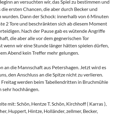
Beginn an versuchten wir, das Spiel zu bestimmen und
 die ersten Chancen, die aber durch Becker und
 wurden. Dann der Schock: innerhalb von 6 Minuten
äste 2 Tore und beschränkten sich ab diesem Moment
erteidigen. Nach der Pause gab es wütende Angriffe
ft, die aber alle vor dem gegnerischen Tor
st wenn wir eine Stunde länger hätten spielen dürfen,
sem Abend kein Treffer mehr gelungen.
n an die Mannschaft aus Petershagen. Jetzt wird es
uns, den Anschluss an die Spitze nicht zu verlieren.
reitag werden beim Tabellendritten in Bruchmühle
h sehr hochhängen.
lte mit: Schön, Hentze T. Schön, Kirchhoff ( Karras ),
er, Huppert, Hintze, Holländer, zellmer, Becker,