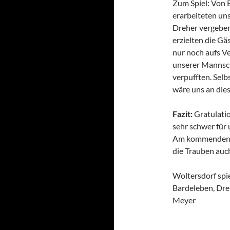
Zum Spiel: Von 
erarbeiteten uns
Dreher vergeben
erzielten die G
nur noch aufs V
unserer Mannscha
verpufften. Selb
wäre uns an die
Fazit:
Gratulatio
sehr schwer für 
Am kommenden F
die Trauben auc
Woltersdorf spie
Bardeleben, Dreh
Meyer