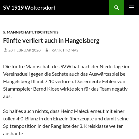
Zum
Suchen
SV 1919 Woltersdorf
Inhalt
PRIMÄR
springen
MENÜ
5. MANNSCHAFT
,
TISCHTENNIS
Fünfte verliert auch in Hangelsberg
20. FEBRUAR 2020
FRANK THOMAS
Die fünfte Mannschaft des SVW hat nach der Niederlage im
Vereinsduell gegen die Sechste auch das Auswärtsspiel bei
Hangelsberg III mit 7:10 verloren. Das erneute Fehlen von
Stammspieler Bernd Klose wirkte sich für das Team negativ
aus.
So half es auch nichts, dass Heinz Maleck erneut mit einer
tollen 4:0-Bilanz in den Einzeln überzeugte und damit seine
Spitzenposition in der Rangliste der 3. Kreisklasse weiter
ausbaute.