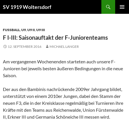
Zum
Suchen
SV 1919 Woltersdorf
Inhalt
PRIMÄR
springen
MENÜ
FUSSBALL
,
U9
,
U9 II
,
U9 III
F I-III: Saisonauftakt der F-Juniorenteams
12. SEPTEMBER 2016
MICHAEL LANGER
Am vergangenen Wochenenden starteten auch unsere F-
Junioren bei jeweils besten äußeren Bedingungen in die neue
Saison.
Der aus den Bambinis nachrückende 2009er Jahrgang bildet,
unterstützt von einem 2010er Jungen, dabei den Stamm der
neuen F3, die in der Kreisklasse regelmäßig bei Turnieren ihre
Kräfte mit den Teams aus Reichenwalde, Union Fürstenwalde
II, Erkner III und Germania Schöneiche III messen wird.