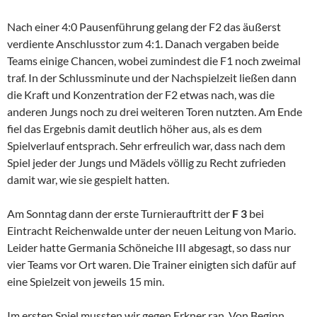
Nach einer 4:0 Pausenführung gelang der F2 das äußerst
verdiente Anschlusstor zum 4:1. Danach vergaben beide
Teams einige Chancen, wobei zumindest die F1 noch zweimal
traf. In der Schlussminute und der Nachspielzeit ließen dann
die Kraft und Konzentration der F2 etwas nach, was die
anderen Jungs noch zu drei weiteren Toren nutzten. Am Ende
fiel das Ergebnis damit deutlich höher aus, als es dem
Spielverlauf entsprach. Sehr erfreulich war, dass nach dem
Spiel jeder der Jungs und Mädels völlig zu Recht zufrieden
damit war, wie sie gespielt hatten.
Am Sonntag dann der erste Turnierauftritt der
F 3
bei
Eintracht Reichenwalde unter der neuen Leitung von Mario.
Leider hatte Germania Schöneiche III abgesagt, so dass nur
vier Teams vor Ort waren. Die Trainer einigten sich dafür auf
eine Spielzeit von jeweils 15 min.
Im ersten Spiel mussten wir gegen Erkner ran. Von Beginn